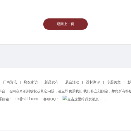
返回上一页
厂商资讯
|
烧友家访
|
新品发布
|
展会活动
|
器材测评
|
专题美文
|
影
平台，若内容牵涉到版权或其它问题，请立即联系我们 我们将立刻刪除，并向所有持
 联系邮箱：
ok@sthifi.com
| 客服QQ：
|