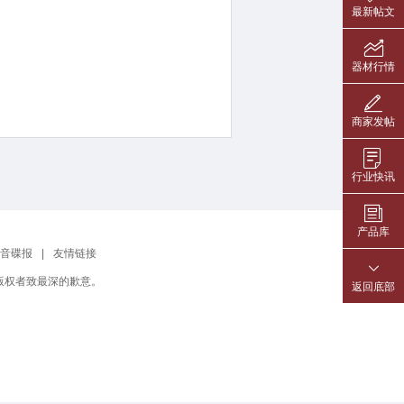
最新帖文
器材行情
商家发帖
行业快讯
产品库
音碟报
|
友情链接
版权者致最深的歉意。
返回底部