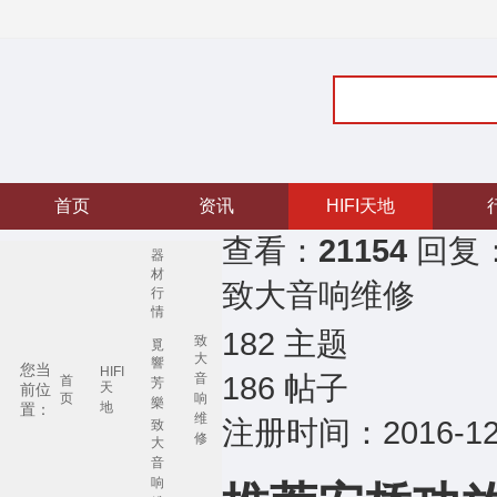
首页
资讯
HIFI天地
查看：
21154
回复
器
材
致大音响维修
行
情
182
主题
致
覓
大
響
您当
HIFI
186
帖子
音
首
芳
天
前位
页
响
樂
地
置：
维
注册时间：2016-12
致
修
大
音
响