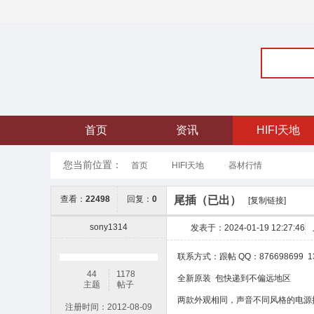
首页
资讯
HIFI天地
您当前位置：
首页
HIFI天地
器材行情
尾插（已出）
查看：
22498
回复：
0
[复制链接]
sony1314
发表于：2024-01-19 12:27:46
联系方式：跟帖 QQ：876698699
44
1178
全新原装 包快递到不偏远地区
主题
帖子
两款外观相同，声音不同风格的电源
注册时间：2012-08-09