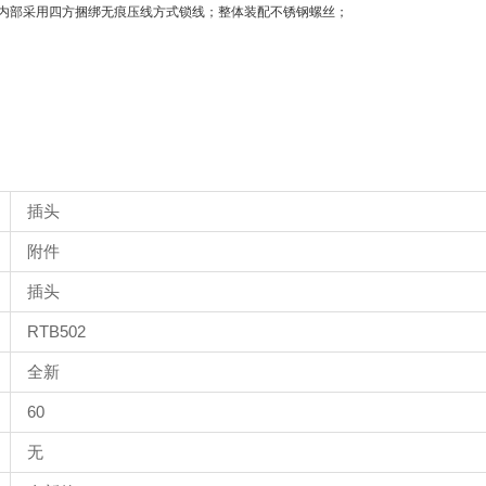
内部采用四方捆绑无痕压线方式锁线；整体装配不锈钢螺丝；
插头
附件
插头
RTB502
全新
60
无