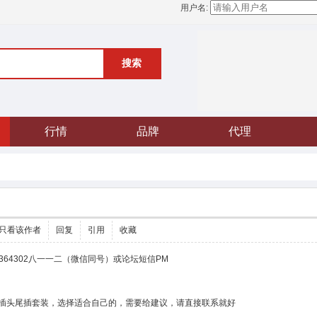
用户名:
搜索
行情
品牌
代理
只看该作者
回复
引用
收藏
 1364302八一一二（微信同号）或论坛短信PM
插头尾插套装，选择适合自己的，需要给建议，请直接联系就好