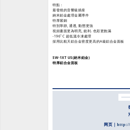
特點：
最發燒的音響級插座
納米鉑金處理金屬導件
特厚紫銅
特別寧靜, 通透, 動態更強
視頻畫面更為明亮, 銳利. 色彩更飽滿
-196ﾟC 超低溫冷凍處理
採用比航天鋁合金密度更高的A級鋁合金面板
SW-1XT US(納米鉑金)
特厚鋁合金面板
网页｜
http:/