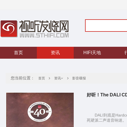
首页
资讯
HIFI天地
您当前位置：
首页
影音碟报
资讯
好听！The DALI 
DALI到底是Ha
死硬派二声道音响迷。