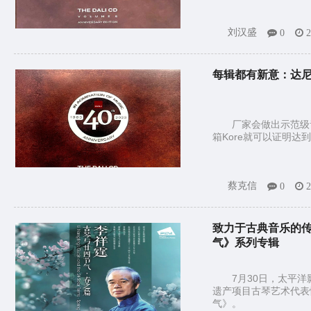
刘汉盛
0
2
每辑都有新意：达尼D
厂家会做出示范级
箱Kore就可以证明
蔡克信
0
2
致力于古典音乐的
气》系列专辑
7月30日，太平
遗产项目古琴艺术代表
气》。