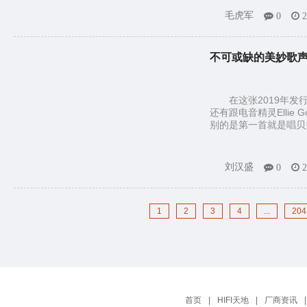
毛虎军
0
2
不可或缺的美妙歌声：And
在这张2019年发行
还有跟电音精灵Ellie G
别的是第一首就是唱贝
刘汉盛
0
2
1
2
3
4
...
204
首页
|
HIFI天地
|
厂商资讯
|