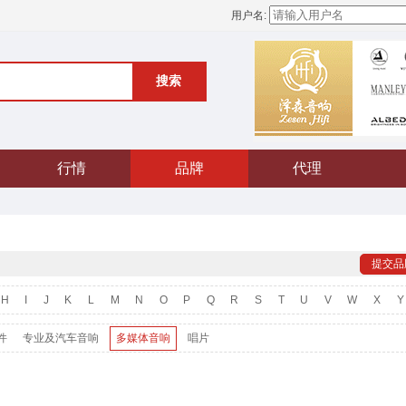
用户名:
搜索
行情
品牌
代理
提交品
H
I
J
K
L
M
N
O
P
Q
R
S
T
U
V
W
X
Y
件
专业及汽车音响
多媒体音响
唱片