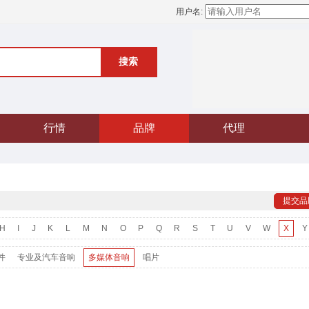
用户名:
搜索
行情
品牌
代理
提交品
H
I
J
K
L
M
N
O
P
Q
R
S
T
U
V
W
X
Y
件
专业及汽车音响
多媒体音响
唱片