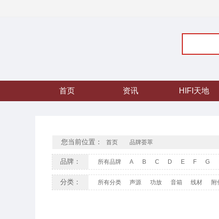
首页
资讯
HIFI天地
您当前位置：
首页
品牌荟萃
品牌：
所有品牌
A
B
C
D
E
F
G
分类：
所有分类
声源
功放
音箱
线材
附