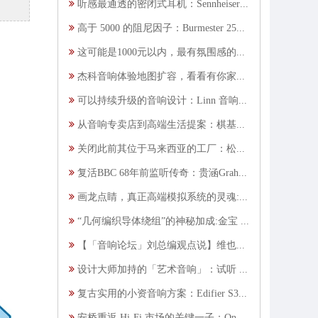
听感最通透的密闭式耳机：Sennheiser HD 480 PRO 耳罩耳机
高于 5000 的阻尼因子：Burmester 259 后级扩大机
这可能是1000元以内，最有氛围感的礼物之一
杰科音响体验地图扩容，看看有你家附近吗？
可以持续升级的音响设计：Linn 音响媒体见面会
从音响专卖店到高端生活提案：棋基生活馆重新定义 Hi-End 音响展示模式
关闭此前其位于马来西亚的工厂：松下将转移Technics Hi-Fi产品的生产线
复活BBC 68年前监听传奇：贵涵Graham LS3/1音箱
画龙点睛，真正高端模拟系统的灵魂:Hyper Analogue Hyper Sonic X4 唱头
“几何编织导体绕组”的神秘加成:金宝 Kimber KableSpecialty TAK-AG/CU唱臂线
【「音响论坛」刘总编观点说】维也纳金厅的音响启示
设计大师加持的「艺术音响」：试听 KEF LS LUXE 数字无线主动音箱
复古实用的小资音响方案：Edifier S300 一体式蓝牙音箱
安桥重返 Hi-Fi 市场的关键一子：Onkyo P-80 串流解码前级