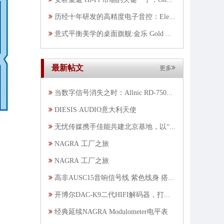
历经十年研发的高精度电子音控：Electrocompaniet EC5 旗舰前级
意式平衡美学的桌面旗舰:金乐 Gold Note HP-5.2耳机放大器
最新帖文
更多
当数字信号消失之时：Allnic RD-7500 DAC测评
DIESIS AUDIO意大利天使
无忧传媒携手佳能共建北京基地，以“明星感”共创大众文艺直播视效新范式
NAGRA 工厂之旅
NAGRA 工厂之旅
高非AUSC15音响信号线 紫色线身 搭配一体式不锈钢组合RCA莲花插头
开博尔DAC-K9二代HIFI解码器，打造分体式音乐生活务实进化
经典延续NAGRA Modulometer电平表