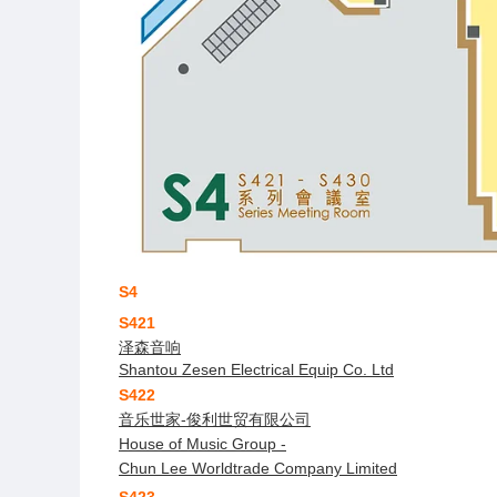
S4
S421
泽森音响
Shantou Zesen Electrical Equip Co. Ltd
S422
音乐世家-俊利世贸有限公司
House of Music Group -
Chun Lee Worldtrade Company Limited
S423