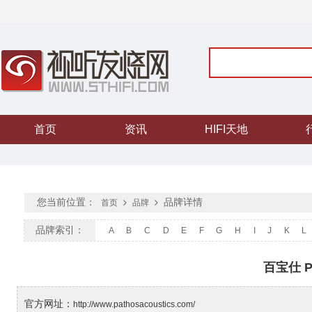
首页
资讯
HIFI天地
您当前位置：
品牌详情
首页
品牌
品牌索引：
A
B
C
D
E
F
G
H
I
J
K
L
百宝仕 P
官方网址：
http://www.pathosacoustics.com/